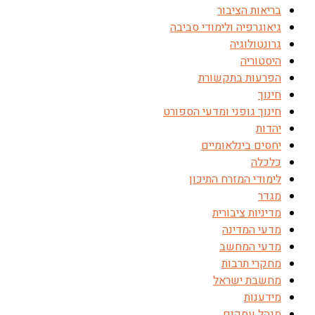
בריאות הציבור
גיאוגרפיה ולימודי סביבה
גרונטולוגיה
היסטוריה
הפרעות בתקשורת
חינוך
חינוך גופני ומדעי הספורט
יהדות
יחסים בינלאומיים
כלכלה
לימודי המזרח התיכון
מגדר
מדיניות ציבורית
מדעי המדינה
מדעי המחשב
מחקרי תרבות
מחשבת ישראל
מידענות
מנהל עסקים