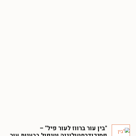
"בין עור ברווז לעור פיל" –
פסיכודרמטולוגיה וטיפול בבעיות עור