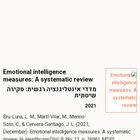
Emotional intelligence
measures: A systematic review
מדדי אינטליגנציה רגשית: סקירה
שיטתית
2021
Bru-Luna, L. M., Martí-Vilar, M., Merino-
Soto, C., & Cervera-Santiago, J. L. (2021,
December). Emotional intelligence measures: A systematic
review. In
Healthcare
(Vol. 9, No. 12, p. 1696). MDPI.