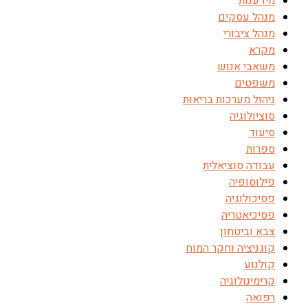
מידענות
מנהל עסקים
מנהל ציבורי
מקרא
משאבי אנוש
משפטים
ניהול מערכות בריאות
סוציולוגיה
סיעוד
ספרות
עבודה סוציאלית
פילוסופיה
פסיכולוגיה
פסיכיאטריה
צבא וביטחון
קוגניציה וחקר המוח
קולנוע
קרימינולוגיה
רפואה