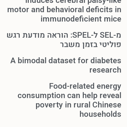
induces cerebral palsy-like
motor and behavioral deficits in
immunodeficient mice
מ-SEL ל-SPEL: הוראה מודעת רגש
פוליטי בזמן משבר
A bimodal dataset for diabetes
research
Food-related energy
consumption can help reveal
poverty in rural Chinese
households