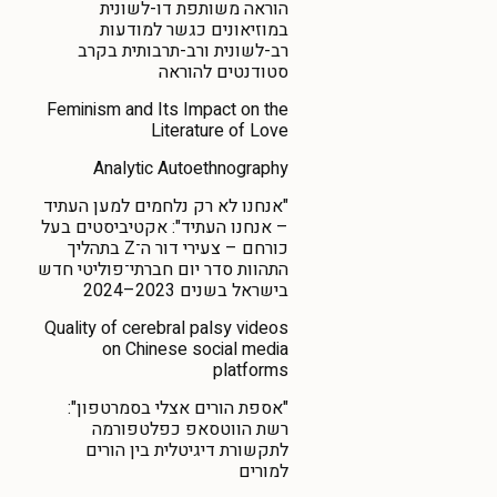
הוראה משותפת דו-לשונית
במוזיאונים כגשר למודעות
רב-לשונית ורב-תרבותית בקרב
סטודנטים להוראה
Feminism and Its Impact on the
Literature of Love
Analytic Autoethnography
"אנחנו לא רק נלחמים למען העתיד
– אנחנו העתיד": אקטיביסטים בעל
כורחם – צעירי דור ה־Z בתהליך
התהוות סדר יום חברתי־פוליטי חדש
בישראל בשנים 2023–2024
Quality of cerebral palsy videos
on Chinese social media
platforms
"אספת הורים אצלי בסמרטפון":
רשת הווטסאפ כפלטפורמה
לתקשורת דיגיטלית בין הורים
למורים