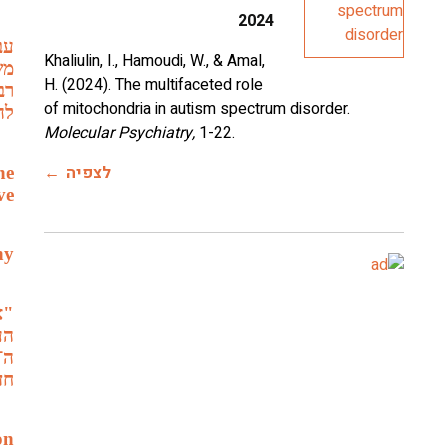
2024
עב
Khaliulin, I., Hamoudi, W., & Amal,
מש
H. (2024). The multifaceted role
רב
of mitochondria in autism spectrum disorder.
לה
Molecular Psychiatry,
1-22.
לצפיה
he
ve
hy
"א
הע
חדש
on