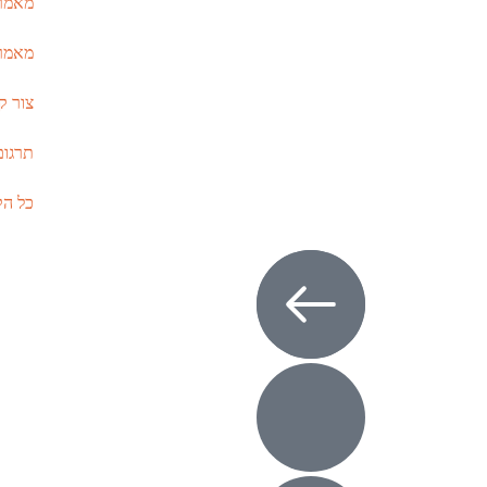
מאמר
מאמר
צור ק
תרגום
כל הק