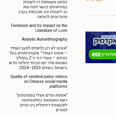
הוראה משותפת דו-לשונית
במוזיאונים כגשר למודעות
רב-לשונית ורב-תרבותית בקרב
סטודנטים להוראה
Feminism and Its Impact on the
Literature of Love
Analytic Autoethnography
"אנחנו לא רק נלחמים למען העתיד
– אנחנו העתיד": אקטיביסטים בעל
כורחם – צעירי דור ה־Z בתהליך
התהוות סדר יום חברתי־פוליטי חדש
בישראל בשנים 2023–2024
Quality of cerebral palsy videos
on Chinese social media
platforms
"אספת הורים אצלי בסמרטפון":
רשת הווטסאפ כפלטפורמה
לתקשורת דיגיטלית בין הורים
למורים