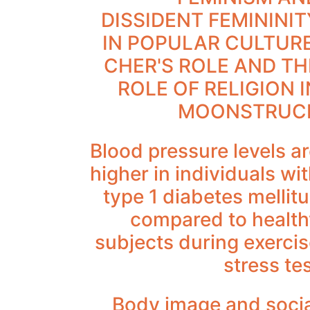
DISSIDENT FEMININIT
IN POPULAR CULTURE
CHER'S ROLE AND TH
ROLE OF RELIGION I
MOONSTRUC
Blood pressure levels a
higher in individuals wi
type 1 diabetes mellit
compared to health
subjects during exerci
stress te
Body image and socia