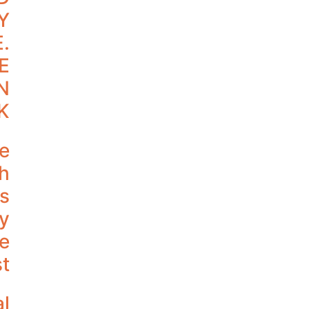
Y
.
E
N
K
re
th
us
y
se
st
l