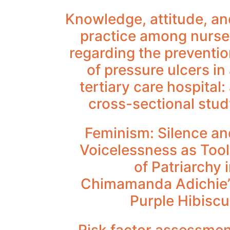
Knowledge, attitude, a
practice among nurse
regarding the preventi
of pressure ulcers in
tertiary care hospital:
cross-sectional stu
Feminism: Silence an
Voicelessness as Too
of Patriarchy 
Chimamanda Adichie’
Purple Hibisc