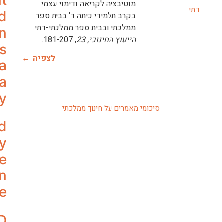
t
מוטיבציה לקריאה ודימוי עצמי
nd
בקרב תלמידי כיתה ד' בבית ספר
ממלכתי ובבית ספר ממלכתי-דתי.
n
הייעוץ החינוכי, 23
, 181-207.
cs
לצפיה
 a
 a
y
סיכומי מאמרים על חינוך ממלכתי
d
y
ve
n
e
D