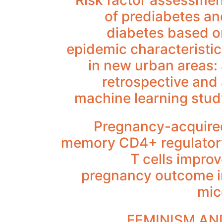
Risk factor assessmen
of prediabetes a
diabetes based o
epidemic characteristi
in new urban areas:
retrospective and
machine learning stud
Pregnancy-acquire
memory CD4+ regulator
T cells impro
pregnancy outcome i
mic
FEMINISM AN