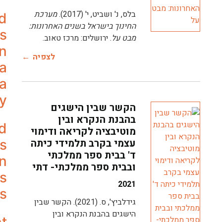
בלס, נ' ושביט, י' (2017).
מערכת
nd
החינוך בישראל בשנים האחרונות:
s
מבט על
. ירושלים: מרכז טאוב.
on
לצפיה
 a
 a
dy
הקשר שבין הישגים
בהבנת הנקרא ובין
d
מוטיבציה לקריאה ודימוי
עצמי בקרב תלמידי כיתה
ls
ד' בבית ספר ממלכתי
in
ובבית ספר ממלכתי- דתי
s
2021
us
גידלביץ', ס. (2021). הקשר שבין
הישגים בהבנת הנקרא ובין