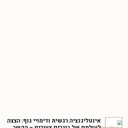
אינטליגנציה רגשית ודימויי גוף: הצצה
לעולמם של בוגרים צעירים – הקשר