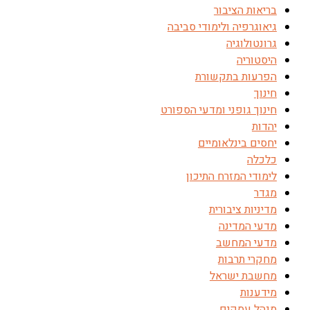
בריאות הציבור
גיאוגרפיה ולימודי סביבה
גרונטולוגיה
היסטוריה
הפרעות בתקשורת
חינוך
חינוך גופני ומדעי הספורט
יהדות
יחסים בינלאומיים
כלכלה
לימודי המזרח התיכון
מגדר
מדיניות ציבורית
מדעי המדינה
מדעי המחשב
מחקרי תרבות
מחשבת ישראל
מידענות
מנהל עסקים