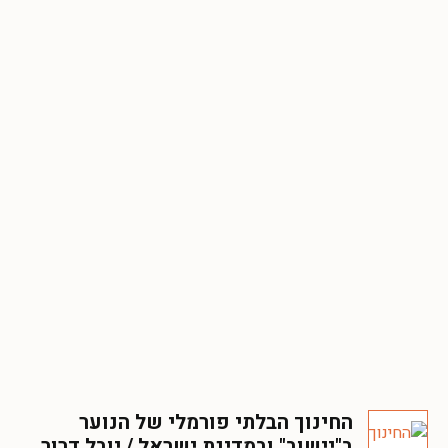
החינוך הבלתי פורמלי של הנוער
ב"יישוב" ובמדינת ישראל / יובל דרור