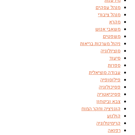
מידענות
מנהל עסקים
מנהל ציבורי
מקרא
משאבי אנוש
משפטים
ניהול מערכות בריאות
סוציולוגיה
סיעוד
ספרות
עבודה סוציאלית
פילוסופיה
פסיכולוגיה
פסיכיאטריה
צבא וביטחון
קוגניציה וחקר המוח
קולנוע
קרימינולוגיה
רפואה