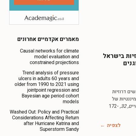
מאמרים אקדמיים אחרונים
Causal networks for climate
זיות בישראל
model evaluation and
constrained projections
גנים
Trend analysis of pressure
ulcers in adults 60 years and
older from 1990 to 2021 using
jointpoint regression and
: נשים דרוזיות
Bayesian age period cohort
יננטיות של
models
, 32
, 172-
Washed Out: Policy and Practical
Considerations Affecting Return
after Hurricane Katrina and
לצפיה
Superstorm Sandy