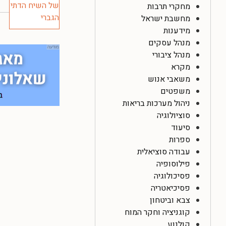
מחקרי תרבות
מחשבת ישראל
מידענות
מנהל עסקים
מנהל ציבורי
מקרא
משאבי אנוש
משפטים
ניהול מערכות בריאות
סוציולוגיה
סיעוד
ספרות
עבודה סוציאלית
פילוסופיה
פסיכולוגיה
פסיכיאטריה
צבא וביטחון
קוגניציה וחקר המוח
קולנוע