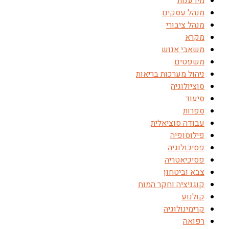
מידענות
מנהל עסקים
מנהל ציבורי
מקרא
משאבי אנוש
משפטים
ניהול מערכות בריאות
סוציולוגיה
סיעוד
ספרות
עבודה סוציאלית
פילוסופיה
פסיכולוגיה
פסיכיאטריה
צבא וביטחון
קוגניציה וחקר המוח
קולנוע
קרימינולוגיה
רפואה