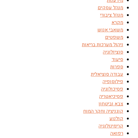
מידענות
מנהל עסקים
מנהל ציבורי
מקרא
משאבי אנוש
משפטים
ניהול מערכות בריאות
סוציולוגיה
סיעוד
ספרות
עבודה סוציאלית
פילוסופיה
פסיכולוגיה
פסיכיאטריה
צבא וביטחון
קוגניציה וחקר המוח
קולנוע
קרימינולוגיה
רפואה