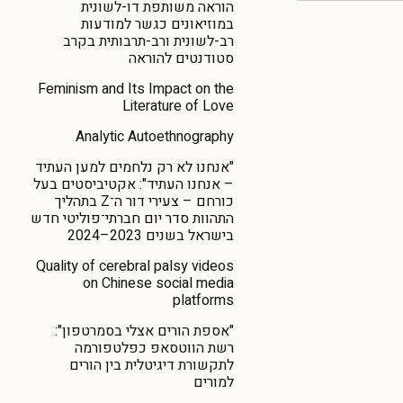
הוראה משותפת דו-לשונית
במוזיאונים כגשר למודעות
רב-לשונית ורב-תרבותית בקרב
סטודנטים להוראה
Feminism and Its Impact on the
Literature of Love
Analytic Autoethnography
"אנחנו לא רק נלחמים למען העתיד
– אנחנו העתיד": אקטיביסטים בעל
כורחם – צעירי דור ה־Z בתהליך
התהוות סדר יום חברתי־פוליטי חדש
בישראל בשנים 2023–2024
Quality of cerebral palsy videos
on Chinese social media
platforms
"אספת הורים אצלי בסמרטפון":
רשת הווטסאפ כפלטפורמה
לתקשורת דיגיטלית בין הורים
למורים