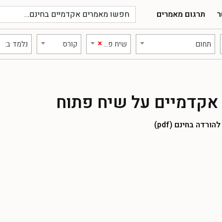
ר
תרגום מאמרים
×
תחום
שיח פתוח
קורס
נלמד ב:
אקדמיים על שיח פתוח
רדה בחינם (pdf)