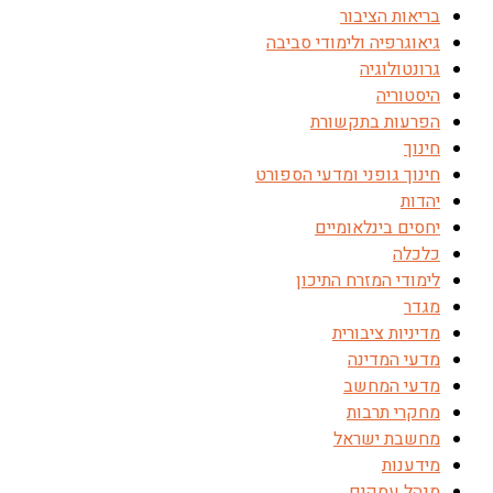
בריאות הציבור
גיאוגרפיה ולימודי סביבה
גרונטולוגיה
היסטוריה
הפרעות בתקשורת
חינוך
חינוך גופני ומדעי הספורט
יהדות
יחסים בינלאומיים
כלכלה
לימודי המזרח התיכון
מגדר
מדיניות ציבורית
מדעי המדינה
מדעי המחשב
מחקרי תרבות
מחשבת ישראל
מידענות
מנהל עסקים