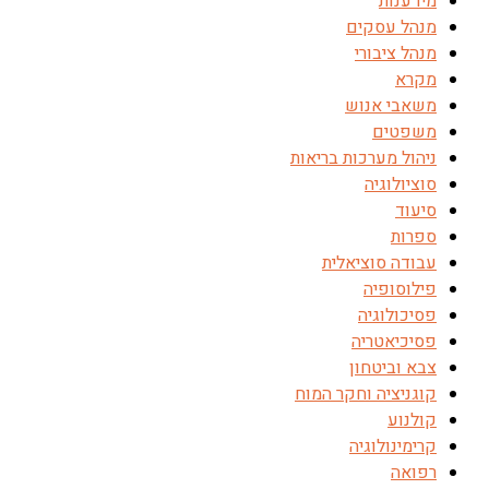
מידענות
מנהל עסקים
מנהל ציבורי
מקרא
משאבי אנוש
משפטים
ניהול מערכות בריאות
סוציולוגיה
סיעוד
ספרות
עבודה סוציאלית
פילוסופיה
פסיכולוגיה
פסיכיאטריה
צבא וביטחון
קוגניציה וחקר המוח
קולנוע
קרימינולוגיה
רפואה