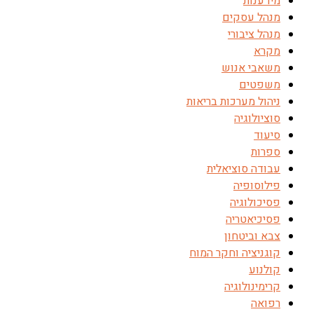
מידענות
מנהל עסקים
מנהל ציבורי
מקרא
משאבי אנוש
משפטים
ניהול מערכות בריאות
סוציולוגיה
סיעוד
ספרות
עבודה סוציאלית
פילוסופיה
פסיכולוגיה
פסיכיאטריה
צבא וביטחון
קוגניציה וחקר המוח
קולנוע
קרימינולוגיה
רפואה