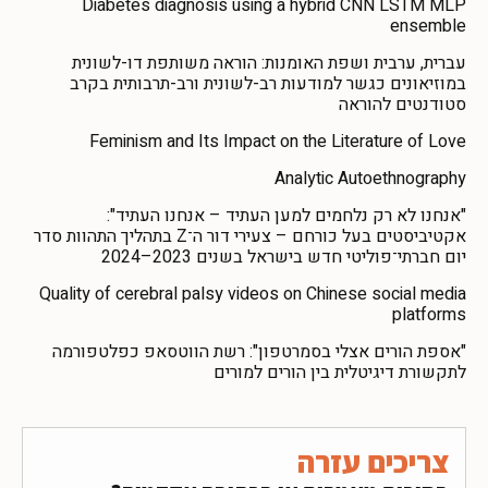
Diabetes diagnosis using a hybrid CNN LSTM MLP
ensemble
עברית, ערבית ושפת האומנות: הוראה משותפת דו-לשונית
במוזיאונים כגשר למודעות רב-לשונית ורב-תרבותית בקרב
סטודנטים להוראה
Feminism and Its Impact on the Literature of Love
Analytic Autoethnography
"אנחנו לא רק נלחמים למען העתיד – אנחנו העתיד":
אקטיביסטים בעל כורחם – צעירי דור ה־Z בתהליך התהוות סדר
יום חברתי־פוליטי חדש בישראל בשנים 2023–2024
Quality of cerebral palsy videos on Chinese social media
platforms
"אספת הורים אצלי בסמרטפון": רשת הווטסאפ כפלטפורמה
לתקשורת דיגיטלית בין הורים למורים
צריכים עזרה