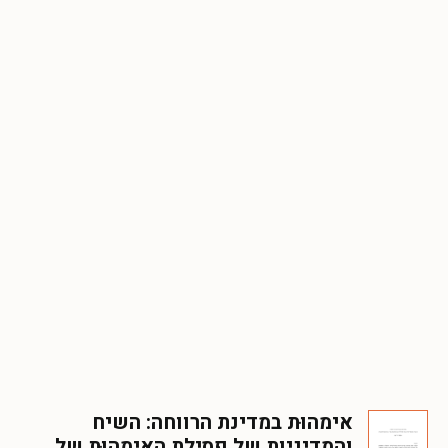
אימהוּת במדינת הרווחה: השיח
והמדיניות של פסילת האימהוּת של