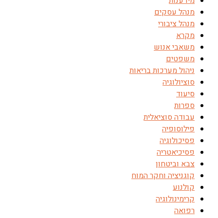
מידענות
מנהל עסקים
מנהל ציבורי
מקרא
משאבי אנוש
משפטים
ניהול מערכות בריאות
סוציולוגיה
סיעוד
ספרות
עבודה סוציאלית
פילוסופיה
פסיכולוגיה
פסיכיאטריה
צבא וביטחון
קוגניציה וחקר המוח
קולנוע
קרימינולוגיה
רפואה