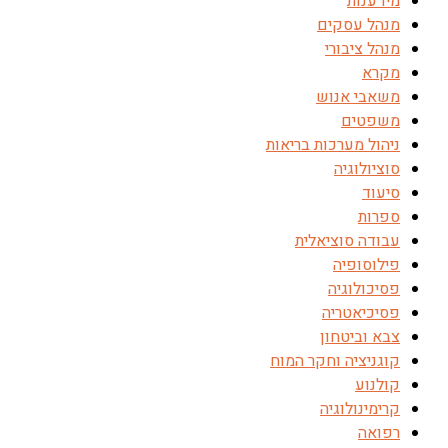
מידענות
מנהל עסקים
מנהל ציבורי
מקרא
משאבי אנוש
משפטים
ניהול מערכות בריאות
סוציולוגיה
סיעוד
ספרות
עבודה סוציאלית
פילוסופיה
פסיכולוגיה
פסיכיאטריה
צבא וביטחון
קוגניציה וחקר המוח
קולנוע
קרימינולוגיה
רפואה