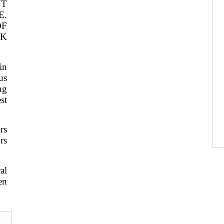
NT
E.
OF
CK
in
us
ng
est
rs
rs
al
en