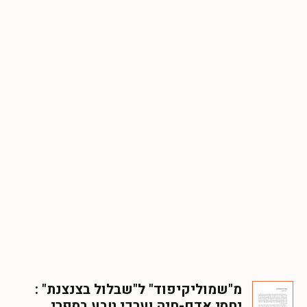
מ"שמוליקיפוד" ל"שבלול בצנצנת" :
יחסי אדם-חיה וערכי טבע בספרי