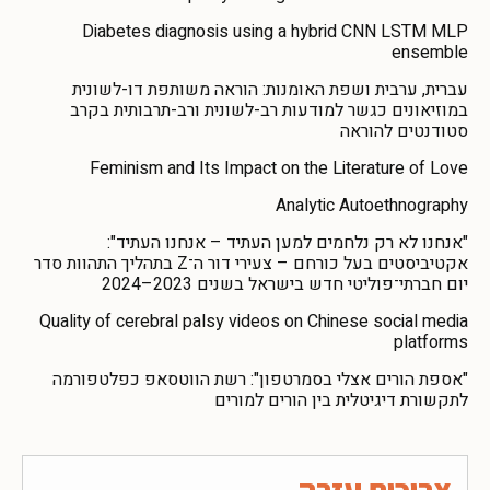
Diabetes diagnosis using a hybrid CNN LSTM MLP
ensemble
עברית, ערבית ושפת האומנות: הוראה משותפת דו-לשונית
במוזיאונים כגשר למודעות רב-לשונית ורב-תרבותית בקרב
סטודנטים להוראה
Feminism and Its Impact on the Literature of Love
Analytic Autoethnography
"אנחנו לא רק נלחמים למען העתיד – אנחנו העתיד":
אקטיביסטים בעל כורחם – צעירי דור ה־Z בתהליך התהוות סדר
יום חברתי־פוליטי חדש בישראל בשנים 2023–2024
Quality of cerebral palsy videos on Chinese social media
platforms
"אספת הורים אצלי בסמרטפון": רשת הווטסאפ כפלטפורמה
לתקשורת דיגיטלית בין הורים למורים
צריכים עזרה