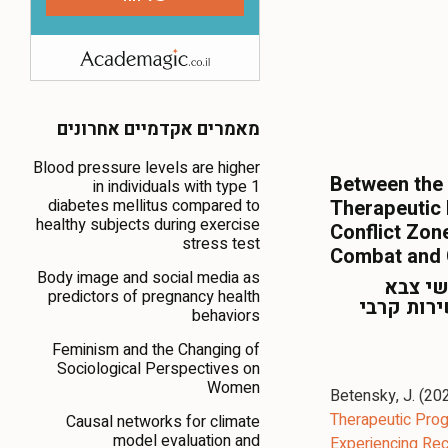
מאמרים אקדמיים אחרונים
Blood pressure levels are higher
Between the
in individuals with type 1
diabetes mellitus compared to
Therapeutic
healthy subjects during exercise
Conflict Zon
stress test
Combat and C
Body image and social media as
שי צבא
predictors of pregnancy health
ירות קרבי
behaviors
Feminism and the Changing of
Sociological Perspectives on
Women
Betensky, J. (20
Therapeutic Prog
Causal networks for climate
model evaluation and
Experiencing Rec