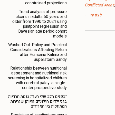
constrained projections
Conflicted Areas
Trend analysis of pressure
לצפיה
ulcers in adults 60 years and
older from 1990 to 2021 using
jointpoint regression and
Bayesian age period cohort
models
Washed Out: Policy and Practical
Considerations Affecting Return
after Hurricane Katrina and
Superstorm Sandy
Relationship between nutritional
assessment and nutritional risk
screening in hospitalized children
with cerebral palsy: a single-
center prospective study
"בפנים הלב שלי רעד": גננות חרדיות
בגני ילדים חילוניים והיותן שגרירות
המתווכות בין המגזרים
Prediction of inpatient pressure