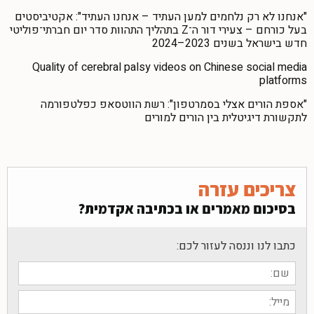
"אנחנו לא רק נלחמים למען העתיד – אנחנו העתיד": אקטיביסטים
בעל כורחם – צעירי דור ה־Z בתהליך התהוות סדר יום חברתי־פוליטי
חדש בישראל בשנים 2023–2024
Quality of cerebral palsy videos on Chinese social media
platforms
"אספת הורים אצלי בסמרטפון": רשת הווטסאפ כפלטפורמה
לתקשורת דיגיטלית בין הורים למורים
צריכים עזרה
בסיכום מאמרים או בכתיבה אקדמית?
כתבו לנו וננסה לעזור לכם: