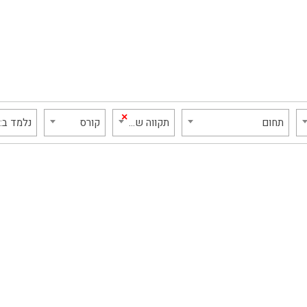
×
תחום
תקווה שחורה
קורס
נלמד ב: