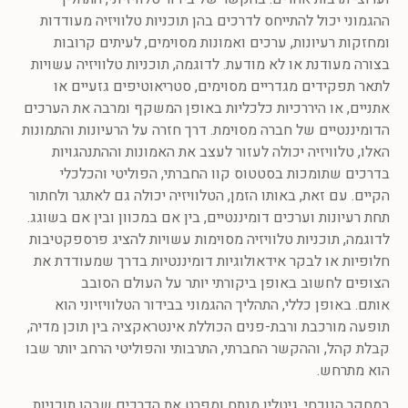
ההגמוני יכול להתייחס לדרכים בהן תוכניות טלוויזיה מעודדות
ומחזקות רעיונות, ערכים ואמונות מסוימים, לעיתים קרובות
בצורה מעודנת או לא מודעת. לדוגמה, תוכניות טלוויזיה עשויות
לתאר תפקידים מגדריים מסוימים, סטריאוטיפים גזעיים או
אתניים, או היררכיות כלכליות באופן המשקף ומרבה את הערכים
הדומיננטיים של חברה מסוימת. דרך חזרה על הרעיונות והתמונות
האלו, טלוויזיה יכולה לעזור לעצב את האמונות וההתנהגויות
בדרכים שתומכות בסטטוס קוו החברתי, הפוליטי והכלכלי
הקיים. עם זאת, באותו הזמן, הטלוויזיה יכולה גם לאתגר ולחתור
תחת רעיונות וערכים דומיננטיים, בין אם במכוון ובין אם בשוגג.
לדוגמה, תוכניות טלוויזיה מסוימות עשויות להציג פרספקטיבות
חלופיות או לבקר אידאולוגיות דומיננטיות בדרך שמעודדת את
הצופים לחשוב באופן ביקורתי יותר על העולם הסובב
אותם. באופן כללי, התהליך ההגמוני בבידור הטלוויזיוני הוא
תופעה מורכבת ורבת-פנים הכוללת אינטראקציה בין תוכן מדיה,
קבלת קהל, וההקשר החברתי, התרבותי והפוליטי הרחב יותר שבו
הוא מתרחש.
במחקר הנוכחי, גיטלין מנתח ומפרט את הדרכים שבהן תוכניות