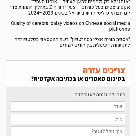
"אנחנו לא רק נלחמים למען העתיד – אנחנו העתיד":
אקטיביסטים בעל כורחם – צעירי דור ה־Z בתהליך התהוות סדר
יום חברתי־פוליטי חדש בישראל בשנים 2023–2024
Quality of cerebral palsy videos on Chinese social media
platforms
"אספת הורים אצלי בסמרטפון": רשת הווטסאפ כפלטפורמה
לתקשורת דיגיטלית בין הורים למורים
צריכים עזרה
בסיכום מאמרים או בכתיבה אקדמית?
כתבו לנו וננסה לעזור לכם: