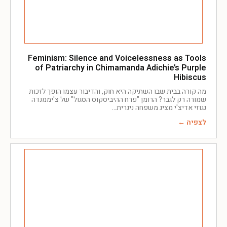
Feminism: Silence and Voicelessness as Tools
of Patriarchy in Chimamanda Adichie’s Purple
Hibiscus
מה קורה בבית שבו השתיקה היא חוק, והדיבור עצמו הופך לזכות
שמורה רק לגבר? הרומן "פרח ההיביסקוס הסגול" של צ'יממנדה
נגוזי אדיצ'י מציג משפחה ניגרית
לצפיה ←