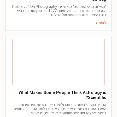
"הצילום כראי התקופה" (באנגלית: On Photography, "על צילום")
הוא ספר חשוב ורב השפעה משנת 1977 של סוזן סונטג, בו היא
דנה בהיסטוריה והמשמעות של הצילום.
לצפיה ←
What Makes Some People Think Astrology is
Scientific?
אנשים טועים לחשוב כי אסטרולוגיה היא מדע ממספר סיבות.
הסיבה המוכרת ביותר היא אפקט בארנום, כלומר הנטייה האנושית
לנסות ולמצוא דפוסים ומשמעות באירועים, גם כאשר