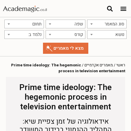
תרגום מאמרים
אודות אתר אקדמג'יק
סוג המאמר
שפה
תחום
נושא
קורס
נלמד ב:
ראשי
/
מאמרים אקדמיים
/
Prime time ideology: The hegemonic
process in television entertainment
Prime time ideology: The
hegemonic process in
television entertainment
אידאולוגיה של זמן צפיית שיא:
התהליך ההגמוני בבידור המשודר