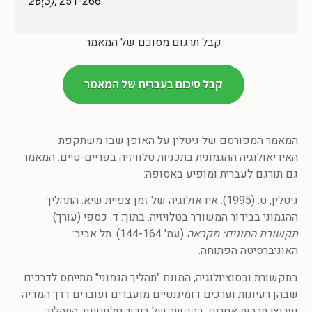
26(3),
קבל תרגום מסוכם של המאמר
קבל סיכום בעברית של המאמר
המאמר המפורסם של גיטלין על האופן שבו משתקפת
האידיאולוגיה ההגמונית בתכניות טלוויזיה בפריים-טיים. המאמר
גם תורגם לעברית ומופיע באסופה:
גיטלין, ט. (1995). אידאולוגיה של זמן צפיית שיא: התהליך
ההגמוני בבידור המשודר בטלויזיה. בתוך: ד. כספי (עורך)
תקשורת המונים: מקראה
(עמ' 144-164). תל אביב:
האוניברסיטה הפתוחה.
בתקשורת ובסוציולוגיה, המונח "תהליך הגמוני" מתייחס לדרכים
שבהן רעיונות וערכים דומיננטיים מועברים ועוברים דרך המדיה
וערוצי תרבות אחרים. בהקשר של בידור טלוויזיוני, התהליך