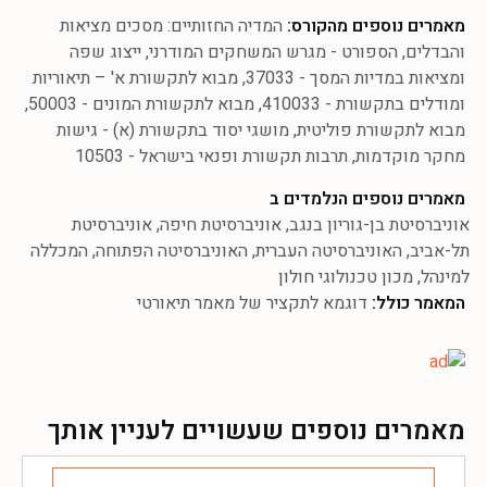
מאמרים נוספים מהקורס:
המדיה החזותיים: מסכים מציאות
והבדלים
,
הספורט - מגרש המשחקים המודרני
,
ייצוג שפה
ומציאות במדיות המסך - 37033
,
מבוא לתקשורת א' – תיאוריות
ומודלים בתקשורת - 410033
,
מבוא לתקשורת המונים - 50003
,
מבוא לתקשורת פוליטית
,
מושגי יסוד בתקשורת (א) - גישות
מחקר מוקדמות
,
תרבות תקשורת ופנאי בישראל - 10503
מאמרים נוספים הנלמדים ב
אוניברסיטת בן-גוריון בנגב
,
אוניברסיטת חיפה
,
אוניברסיטת
תל-אביב
,
האוניברסיטה העברית
,
האוניברסיטה הפתוחה
,
המכללה
למינהל
,
מכון טכנולוגי חולון
המאמר כולל:
דוגמא לתקציר של מאמר תיאורטי
מאמרים נוספים שעשויים לעניין אותך