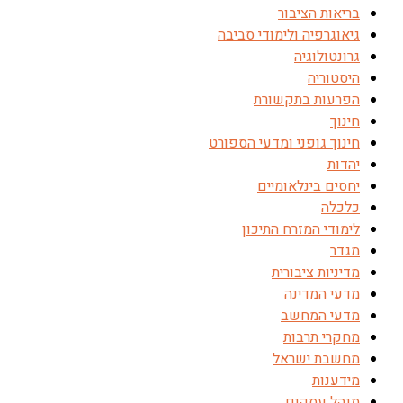
בריאות הציבור
גיאוגרפיה ולימודי סביבה
גרונטולוגיה
היסטוריה
הפרעות בתקשורת
חינוך
חינוך גופני ומדעי הספורט
יהדות
יחסים בינלאומיים
כלכלה
לימודי המזרח התיכון
מגדר
מדיניות ציבורית
מדעי המדינה
מדעי המחשב
מחקרי תרבות
מחשבת ישראל
מידענות
מנהל עסקים