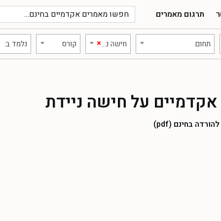
ר
תרגום מאמרים
×
תחום
חישה ניידת
קורס
נלמד ב:
אקדמיים על חישה ניידת
רדה בחינם (pdf)