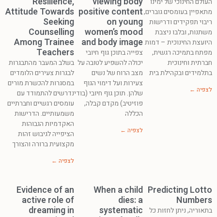
Resilience,
viewing body
העולם החינוכי של ימינו
Attitude Towards
positive content
מתאפיין בעומסים גוברים,
Seeking
on young
ריבוי תפקידים ודרישות
Counselling
women’s mood
משתנות, ובלבו ניצבת
Among Trainee
and body image
היועצת החינוכית – דמות
Teachers
מפתח בתמיכה רגשית,
צפייה בתוכן גוף חיובי
חברתית וחינוכית
יכולה להשפיע לטובה על
בשלב המעבר מהתבגרות
בתלמידים ובקהילת בית
מצב הרוח של נשים
לבגרות צעירים הלומדים
צעירות ועל דימוי הגוף
במסגרות להכשרת מורים
לצפיה ←
שלהן. תוכן גוף חיובי (בודי
נדרשים להתמודד עם
פוזיטיב) מקדם קבלה,
עומסים רגשיים וחברתיים
הכללה
משמעותיים. הדרישות
האקדמיות הגבוהות
לצפיה ←
הציפייה לגיבוש זהות
מקצועית ברורה והצורך
לצפיה ←
Evidence of an
When a child
Predicting Lotto
active role of
dies: a
Numbers
dreaming in
systematic
בתאוריה, ניתן לחזות כל