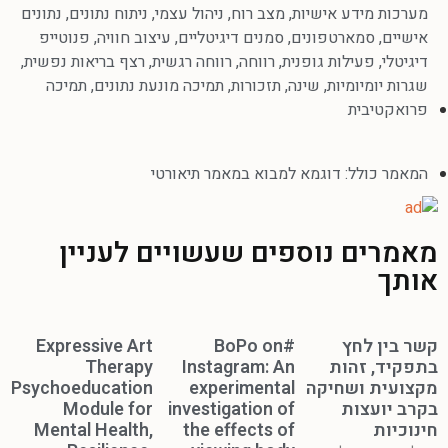
מערכות מידע אישיות
,
מצב רוח
,
ניהול עצמי
,
ניתוח נתונים
,
נתונים
אישיים
,
סמארטפונים
,
סמנים דיגיטליים
,
עיצוב חוויה
,
פנוטייפ
דיגיטלי
,
פעילות גופנית
,
רווחה
,
רווחה רגשית
,
רצף בריאות נפשית
,
שגרות יומיומיות
,
שינה
,
תזכורות
,
תמיכה מונעת נתונים
,
תמיכה
פרואקטיבית
המאמר כולל:
דוגמא למבוא במאמר תיאורטי
מאמרים נוספים שעשויים לעניין
אותך
קשר בין לחץ
#BoPo on
Expressive Art
בתפקיד, זהות
Instagram: An
Therapy
מקצועית ושחיקה
experimental
Psychoeducation
בקרב יועצות
investigation of
Module for
חינוכיות
the effects of
Mental Health,