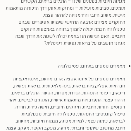
מגמות חיוביות בנתונים שלנו – הרגלים בריאים, הקשרים
תומכים, סביבות מועילות – ומחזקות אותן דרך תזכורות מותאמות
אישית, משוב חיובי והזדמנויות להרהור עצמי.
החוקרים מציגים ארבעה תרחישי שימוש אפשריים שבהם
טכנולוגיה חכמה יכולה לתמוך ברווחה באמצעות חיזוקים
חיוביים. האם הגישה הזו באמת יכולה לשנות את הדרך שבה
אנחנו חושבים על בריאות נפשית דיגיטלית?
מאמרים נוספים בתחום:
פסיכולוגיה
מאמרים נוספים על
אינטראקציה אדם-מחשב
,
אינטראקציות
חברתיות
,
אפליקציות בריאות
,
בינה מלאכותית
,
בריאות נפשית
,
דיכאון
,
דפוסי התנהגות
,
הגדרת מטרות
,
הקשר
,
הרגלים בריאים
,
הרהור עצמי
,
התערבויות מותאמות אישית
,
התקנים לבישים
,
זיהוי
דפוסים
,
חוויות חיוביות
,
חיזוקים חיוביים
,
חישה ניידת
,
חרדה
,
טיפול קוגניטיבי התנהגותי
,
טכנולוגיה חיובית
,
טכנולוגיות
לבריאות
,
כימות עצמי
,
למידת מכונה
,
מגמות חיוביות
,
מחשוב
חיובי
,
מחשוב שיתופי וחברתי
,
מניעה
,
מעקב הקשר
,
מעקב עצמי
,