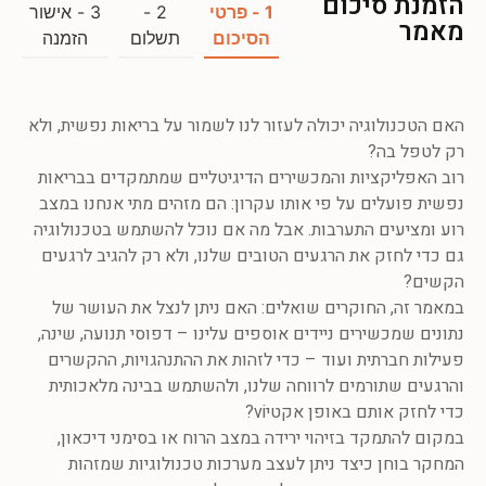
הזמנת סיכום
1 - פרטי
2 -
3 - אישור
מאמר
הסיכום
תשלום
הזמנה
האם הטכנולוגיה יכולה לעזור לנו לשמור על בריאות נפשית, ולא
רק לטפל בה?
רוב האפליקציות והמכשירים הדיגיטליים שמתמקדים בבריאות
נפשית פועלים על פי אותו עקרון: הם מזהים מתי אנחנו במצב
רוע ומציעים התערבות. אבל מה אם נוכל להשתמש בטכנולוגיה
גם כדי לחזק את הרגעים הטובים שלנו, ולא רק להגיב לרגעים
הקשים?
במאמר זה, החוקרים שואלים: האם ניתן לנצל את העושר של
נתונים שמכשירים ניידים אוספים עלינו – דפוסי תנועה, שינה,
פעילות חברתית ועוד – כדי לזהות את ההתנהגויות, ההקשרים
והרגעים שתורמים לרווחה שלנו, ולהשתמש בבינה מלאכותית
כדי לחזק אותם באופן אקטיvi?
במקום להתמקד בזיהוי ירידה במצב הרוח או בסימני דיכאון,
המחקר בוחן כיצד ניתן לעצב מערכות טכנולוגיות שמזהות