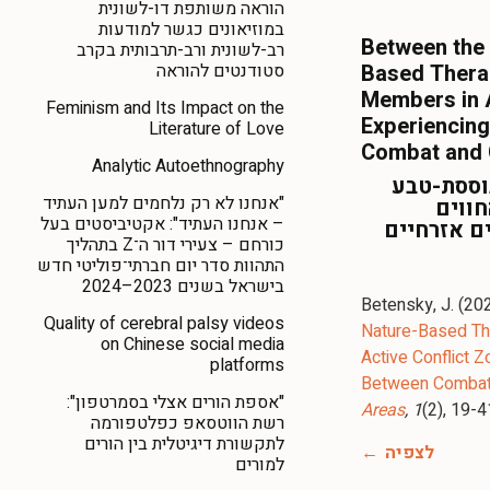
הוראה משותפת דו-לשונית
במוזיאונים כגשר למודעות
Between the 
רב-לשונית ורב-תרבותית בקרב
סטודנטים להוראה
Based Thera
Members in A
Feminism and Its Impact on the
Experiencing
Literature of Love
Combat and C
Analytic Autoethnography
בוססת-טבע
"אנחנו לא רק נלחמים למען העתיד
חווים
– אנחנו העתיד": אקטיביסטים בעל
ים אזרחיים
כורחם – צעירי דור ה־Z בתהליך
התהוות סדר יום חברתי־פוליטי חדש
בישראל בשנים 2023–2024
Betensky, J. (20
Quality of cerebral palsy videos
Nature-Based Th
on Chinese social media
Active Conflict 
platforms
Between Combat a
"אספת הורים אצלי בסמרטפון":
Areas
, 1
(2), 19-4
רשת הווטסאפ כפלטפורמה
לתקשורת דיגיטלית בין הורים
לצפיה
למורים