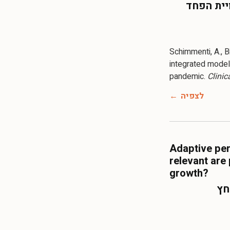
יית הפחד
Schimmenti, A., Bi
integrated model
pandemic.
Clinic
לצפיה
Adaptive per
relevant are
growth?
חץ