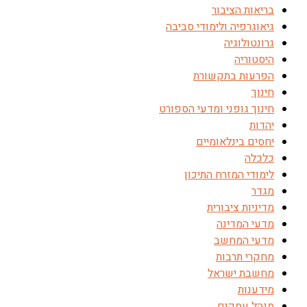
בריאות הציבור
גיאוגרפיה ולימודי סביבה
גרונטולוגיה
היסטוריה
הפרעות בתקשורת
חינוך
חינוך גופני ומדעי הספורט
יהדות
יחסים בינלאומיים
כלכלה
לימודי המזרח התיכון
מגדר
מדיניות ציבורית
מדעי המדינה
מדעי המחשב
מחקרי תרבות
מחשבת ישראל
מידענות
מנהל עסקים