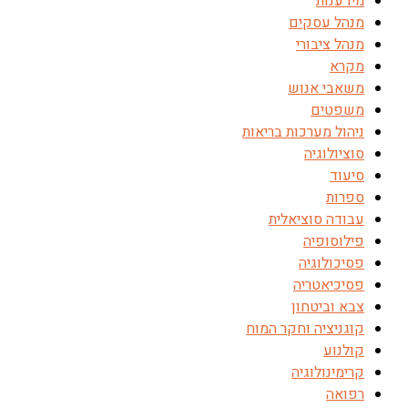
מידענות
מנהל עסקים
מנהל ציבורי
מקרא
משאבי אנוש
משפטים
ניהול מערכות בריאות
סוציולוגיה
סיעוד
ספרות
עבודה סוציאלית
פילוסופיה
פסיכולוגיה
פסיכיאטריה
צבא וביטחון
קוגניציה וחקר המוח
קולנוע
קרימינולוגיה
רפואה