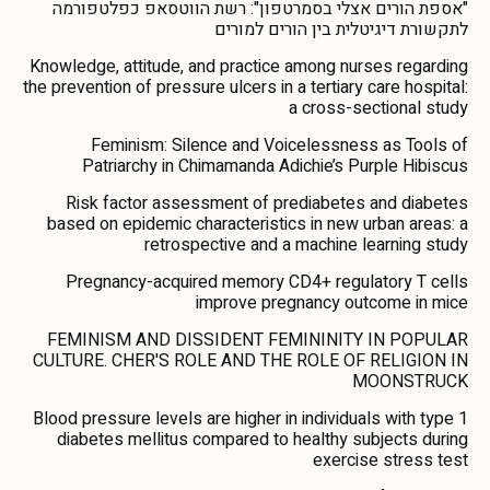
"אספת הורים אצלי בסמרטפון": רשת הווטסאפ כפלטפורמה
לתקשורת דיגיטלית בין הורים למורים
Knowledge, attitude, and practice among nurses regarding
the prevention of pressure ulcers in a tertiary care hospital:
a cross-sectional study
Feminism: Silence and Voicelessness as Tools of
Patriarchy in Chimamanda Adichie’s Purple Hibiscus
Risk factor assessment of prediabetes and diabetes
based on epidemic characteristics in new urban areas: a
retrospective and a machine learning study
Pregnancy-acquired memory CD4+ regulatory T cells
improve pregnancy outcome in mice
FEMINISM AND DISSIDENT FEMININITY IN POPULAR
CULTURE. CHER'S ROLE AND THE ROLE OF RELIGION IN
MOONSTRUCK
Blood pressure levels are higher in individuals with type 1
diabetes mellitus compared to healthy subjects during
exercise stress test