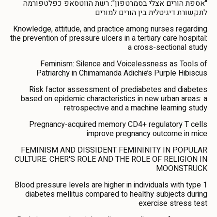
"אספת הורים אצלי בסמרטפון": רשת הווטסאפ כפלטפורמה
לתקשורת דיגיטלית בין הורים למורים
Knowledge, attitude, and practice among nurses regarding
the prevention of pressure ulcers in a tertiary care hospital:
a cross-sectional study
Feminism: Silence and Voicelessness as Tools of
Patriarchy in Chimamanda Adichie’s Purple Hibiscus
Risk factor assessment of prediabetes and diabetes
based on epidemic characteristics in new urban areas: a
retrospective and a machine learning study
Pregnancy-acquired memory CD4+ regulatory T cells
improve pregnancy outcome in mice
FEMINISM AND DISSIDENT FEMININITY IN POPULAR
CULTURE. CHER'S ROLE AND THE ROLE OF RELIGION IN
MOONSTRUCK
Blood pressure levels are higher in individuals with type 1
diabetes mellitus compared to healthy subjects during
exercise stress test