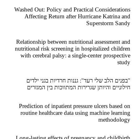
Washed Out: Policy and Practical Considerat
Affecting Return after Hurricane Katrina
Superstorm S
Relationship between nutritional assessment
nutritional risk screening in hospitalized chil
with cerebral palsy: a single-center prospec
s
ים הלב שלי רעד": גננות חרדיות בגני ילדים
ניים והיותן שגרירות המתווכות בין המגזרים
Prediction of inpatient pressure ulcers base
routine healthcare data using machine lear
methodol
Long-lasting effects of pregnancy and childb