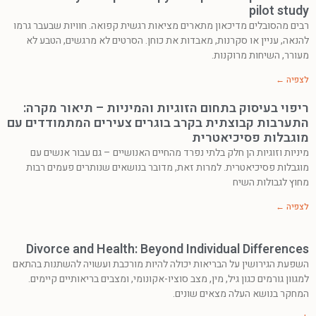
pilot study
רבים מהסובלים מדיכאון מתארים מציאות רגשית קפואה. חוויות שבעבר גרמו
להנאה, עניין או סקרנות, מאבדות את כוחן. הסרטים לא מרגשים, הטבע לא
מעורר, השיחות מרוקנות.
לצפיה ←
ריפוי בעיסוק בתחום הזוגיות והמיניות – תיאור מקרה:
התערבות קבוצתית בקרב בוגרים צעירים המתמודדים עם
מוגבלות פסיכיאטרית
מיניות וזוגיות הן חלק בלתי נפרד מהחיים האנושיים – גם עבור אנשים עם
מוגבלות פסיכיאטרית. למרות זאת, מדובר בנושאים שנותרים פעמים רבות
מחוץ לגבולות השיח
לצפיה ←
Divorce and Health: Beyond Individual Differences
השפעת הגירושין על הבריאות יכולה להיות מורכבת ועשויה להשתנות בהתאם
למגוון גורמים כגון גיל, מין, מצב סוציו-אקונומי, ומצבים בריאותיים קיימים.
המחקר בנושא העלה מצאים שונים.