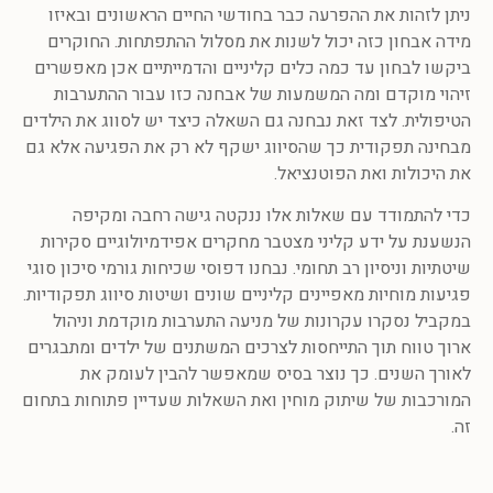
ניתן לזהות את ההפרעה כבר בחודשי החיים הראשונים ובאיזו
מידה אבחון כזה יכול לשנות את מסלול ההתפתחות. החוקרים
ביקשו לבחון עד כמה כלים קליניים והדמייתיים אכן מאפשרים
זיהוי מוקדם ומה המשמעות של אבחנה כזו עבור ההתערבות
הטיפולית. לצד זאת נבחנה גם השאלה כיצד יש לסווג את הילדים
מבחינה תפקודית כך שהסיווג ישקף לא רק את הפגיעה אלא גם
את היכולות ואת הפוטנציאל.
כדי להתמודד עם שאלות אלו ננקטה גישה רחבה ומקיפה
הנשענת על ידע קליני מצטבר מחקרים אפידמיולוגיים סקירות
שיטתיות וניסיון רב תחומי. נבחנו דפוסי שכיחות גורמי סיכון סוגי
פגיעות מוחיות מאפיינים קליניים שונים ושיטות סיווג תפקודיות.
במקביל נסקרו עקרונות של מניעה התערבות מוקדמת וניהול
ארוך טווח תוך התייחסות לצרכים המשתנים של ילדים ומתבגרים
לאורך השנים. כך נוצר בסיס שמאפשר להבין לעומק את
המורכבות של שיתוק מוחין ואת השאלות שעדיין פתוחות בתחום
זה.