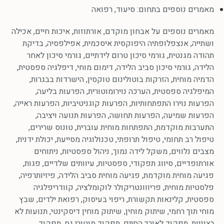
מאמרים נוספים בתחום:
סיעוד
,
רפואה
מאמרים נוספים על
אבחון מוקדם
,
אורתוזות
,
איכות חיים
,
אכילה
ושתייה
,
אנצפלופתיה היפוקסית איסכמית
,
אפילפסיה
,
בדיקת
תהודה מגנטית
,
גורמי סיכון טרום לידתיים
,
גורמי סיכון לאחר
הלידה
,
גורמי סיכון סביב הלידה
,
דימום מוחי
,
דיפלגיה ספסטית
,
הדמיה מוחית
,
הזרקות בוטולינום טוקסין
,
הישרדות בבגרות
,
המיפלגיה ספסטית
,
הערכה נוירומוטורית
,
הפרעות בליעה
,
הפרעות נוירו התפתחותיות
,
הפרעות קוגניטיביות
,
הפרעות ראייה
,
הפרעות שמיעה
,
הפרעות תחושה
,
הפרעות תנועה ויציבה
,
התערבות מוקדמת
,
התפתחות מוחית עוברית
,
טונוס שרירים
,
טיפול רב תחומי
,
טיפול תרופתי
,
טכנולוגיה מסייעת
,
יכולת ידנית
,
מצבים נלווים
,
משקל לידה נמוך
,
ניהול ספסטיות
,
ניתוחים
אורתופדיים
,
סיווג תפקודי
,
ספסטיות
,
עיוותים שלדיים
,
פגות
,
פגיעה מוחית מוקדמת
,
פגיעה מוחית סביב הלידה
,
פיזיותרפיה
,
פלסטיות מוחית
,
פריווונטריקולר לוקומלציה
,
קוודריפלגיה
ספסטית
,
קלינאות תקשורת
,
ריפוי בעיסוק
,
רפואת ילדים
,
שבץ
מוחי תוך רחמי
,
שיתוק מוחין
,
שיתוק מוחין דיסקינטי
,
תנועות לא
רצוניות
,
תפקוד לאורך החיים
,
תפקוד מוטורי גס
,
תפקוד