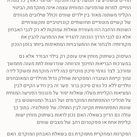
החיים ומשפיע על תנועה יציבה ותפקוד יומיומי לאורך כל מסלול
החיים. למרות שהפגיעה המוחית עצמה אינה מתקדמת, הביטוי
הקליני משתנה מאוד בין ילדים שונים וכולל שילובים מגוונים
של קשיים מוטוריים תחושתיים קוגניטיביים ותקשורתיים.
השונות הרחבה הזו מעוררת שאלות עמוקות לא רק לגבי האבחון
אלא גם לגבי הדרך הנכונה להגדיר את ההפרעה להבין את
מקורותיה ולבחור את ההתערבויות המתאימות ביותר בזמן הנכון.
העיסוק בשיתוק מוחין אינו עוסק רק בילד הבודד אלא גם
במערכות הבריאות החינוך והרווחה שנדרשות לתת מענה מתמשך
ומורכב. לצד גורמי סיכון מוכרים כמו לידה מוקדמת ומשקל לידה
נמוך קיימת העובדה המסקרנת שחלק גדול מהילדים המאובחנים
נולדים ללא כל גורם סיכון ברור. פער זה בין הידע הקיים לבין
המציאות הקלינית מעלה שאלות יסוד על מנגנוני הפגיעה המוחית
על תהליכי ההתפתחות המוקדמים ועל הגבול המטושטש בין
שונות התפתחותית תקינה לבין התחלה של פתולוגיה. בתוך כך
עולה גם הדיון בשאלה האם נכון לראות בשיתוק מוחין ישות
קלינית אחת או ספקטרום רחב של מצבים שונים.
הסקרנות המחקרית מתמקדת גם בשאלת האבחון המוקדם. האם