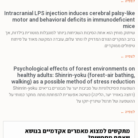
לצפיה ←
Intracranial LPS injection induces cerebral palsy-like
motor and behavioral deficits in immunodeficient
mice
שיתוק מוחין הוא אחת הסיבות השכיחות ביותר למוגבלות מוטורית בילדות, אך
ברוב המקרים הגורם המדויק לו נותר עלום, עובדה המקשה מאוד על פיתוח
טיפולים ממוקדים.
לצפיה ←
Psychological effects of forest environments on
healthy adults: Shinrin-yoku (forest-air bathing,
walking) as a possible method of stress reduction
השפעות פסיכולוגיות של סביבות יער על מבוגרים בריאים: Shinrin-yoku
(רחצה באוויר יער, הליכה) כשיטה אפשרית להפחתת מתח. מחקר כמותי על
ההשפעה של תרגול שינרין-יוקו על
לצפיה ←
מתקשים למצוא מאמרים אקדמיים בנושא
שאתם מחפשים?