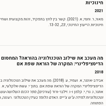
חינוכיות
2021
מאור, ר. וחמי, א. (2021). קשר בין לחץ בתפקיד, זהות מקצועי
חינוכיות.
הייעוץ החינוכי, 23
, 13-32.
מה מעכב את שילוב הטכנולוגיה בהוראה? המחסום
הדיסציפלינרי: המקרה של הוראת שפת אם
2018
אבידב-אונגר, א. ועמיר, ע. (2018). מה מעכב את שילוב ה
הדיסציפלינרי: המקרה של הוראת שפת אם. בתוך י. עשת-אלקלעי, א. בל
אתגר, נ. גרי, י. קלמן ו-ו. זילבר-ורוד (עורכים),
ספר הכנס השלושה-עשר
וטכנולוגיות למידה ע"ש צ'ייס: האדם הלומד בעידן הטכנולוגי
. רעננה, 
הפתוחה.