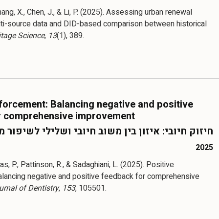
Zhang, X., Chen, J., & Li, P. (2025). Assessing urban renewal
ulti-source data and DID-based comparison between historical
itage Science
,
13
(1), 389.
nforcement: Balancing negative and positive
r comprehensive improvement
חיזוק חיובי: איזון בין משוב חיובי ושלילי לשיפור 
2025
s, P., Pattinson, R., & Sadaghiani, L. (2025). Positive
alancing negative and positive feedback for comprehensive
urnal of Dentistry
,
153
, 105501.