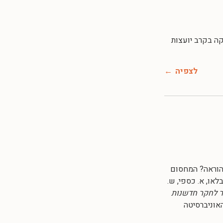
ת ושחיקה בקרב יועצות
לצפיה
טכנולוגיה בהוראה? המחסום
או, א. כספי, ש.
 לחקר חדשנות
האוניברסיטה