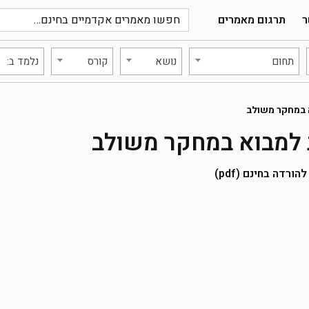
ר
תרגום מאמרים
תחום
נושא
קורס
נלמד ב:
 במחקר משולב
 למבוא במחקר משולב
רדה בחינם (pdf)