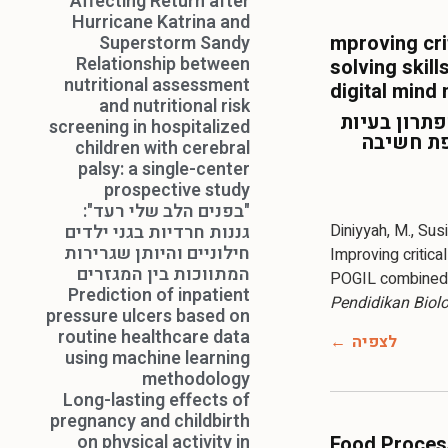
Affecting Return after
Hurricane Katrina and
mproving cri
Superstorm Sandy
Relationship between
solving skil
nutritional assessment
digital mind
and nutritional risk
פתרון בעיות
screening in hospitalized
ודל POGIL עם מפת חשיבה
children with cerebral
palsy: a single-center
prospective study
"בפנים הלב שלי רעד":
Diniyyah, M., Susil
גננות חרדיות בגני ילדים
חילוניים והיותן שגרירות
Improving critica
המתווכות בין המגזרים
POGIL combined 
Prediction of inpatient
Pendidikan Biolo
pressure ulcers based on
routine healthcare data
לצפיה
using machine learning
methodology
Long-lasting effects of
pregnancy and childbirth
on physical activity in
Food Proces