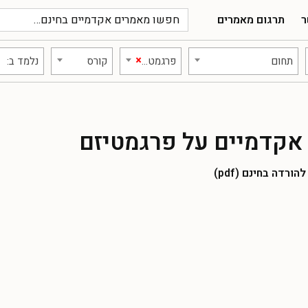
ר
תרגום מאמרים
×
תחום
פרגמטיזם
קורס
נלמד ב:
אקדמיים על פרגמטיזם
רדה בחינם (pdf)