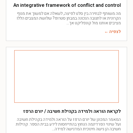
An integrative framework of conflict and control
מה משותף לבחירה בין סלט לפיצה, לשאלה אם למשוך את מנוף
הקרונית או לתגובה הנכונה במבחן סטרופ? שלושת המצבים הללו
מציבים אותנו מול קונפליקט אך
לצפיה ←
לקראת הוראה ולמידה בקהילת חשיבה / יורם הרפז
המאמר המכונן של יורם הרפז על הוראה ולמידה בקהילת חשיבה
ועל שינוי הפרדיגמה הנחוץ בהתייחסות לידע בבית הספר. קהילות
חשיבה הן גישה חינוכית המדגישה למידה