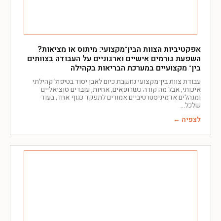
אפקטיביות הצוות הבין־מקצועי: מיתוס או מציאות?
השפעת גורמים אישיים וארגוניים על העבודה בצוותים
בין־ מקצועיים במערכת הבריאות בקהילה
עבודת צוות בין־מקצועי נחשבת כיום לאבן יסוד בטיפול קהילתי
איכותי, אבל מה קורה כשרופאים, אחיות, עובדים סוציאליים
ומנהלים אדמיניסטרטיביים אמורים לתפקד כגוף אחד, בעוד
שלכל
לצפיה ←