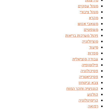
מידענות
מנהל עסקים
מנהל ציבורי
מקרא
משאבי אנוש
משפטים
ניהול מערכות בריאות
סוציולוגיה
סיעוד
ספרות
עבודה סוציאלית
פילוסופיה
פסיכולוגיה
פסיכיאטריה
צבא וביטחון
קוגניציה וחקר המוח
קולנוע
קרימינולוגיה
רפואה