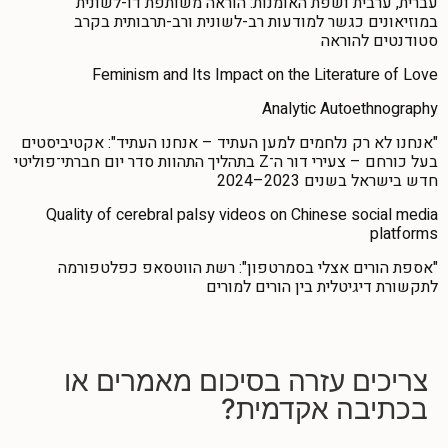
עברית, ערבית ושפת האומנות: הוראה משותפת דו-לשונית
במוזיאונים כגשר למודעות רב-לשונית ורב-תרבותית בקרב
סטודנטים להוראה
Feminism and Its Impact on the Literature of Love
Analytic Autoethnography
"אנחנו לא רק נלחמים למען העתיד – אנחנו העתיד": אקטיביסטים
בעל כורחם – צעירי דור ה־Z בתהליך התהוות סדר יום חברתי־פוליטי
חדש בישראל בשנים 2023–2024
Quality of cerebral palsy videos on Chinese social media
platforms
"אספת הורים אצלי בסמרטפון": רשת הווטסאפ כפלטפורמה
לתקשורת דיגיטלית בין הורים למורים
צריכים עזרה
בסיכום מאמרים או
בכתיבה אקדמית?