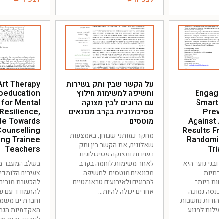
על הקשר שבין ותק בשירות
Art Therapy
Engag
וחשיפה למשימות חילוץ
oeducation
Smart
עם הרוגים לבין מצוקה
 for Mental
Prev
פסיכולוגית בקרב מכונאים
 Resilience,
Against
מוטסים
ude Towards
Counselling
Results F
מחקר כמותני שבוחן, באמצעות
ng Trainee
Randomiz
שאלונים, את הקשר בין ותק
Teachers
Tri
בשירות ומצוקה פסיכולוגית
בני נוער היא
לאחר משימות לוחמה בקרב
בשלב המעבר מה
תיות
מכונאים מוטסים. לחשיפה
צעירים הלומדי
ת ביותר
להרוגים ולאירועים טראומטיים
להכשרת מורים 
נסה נמוכה
אחרים יכולה להיות
להתמודד עם עו
 הורות נחשבות
וחברתיים משמע
לות למנוע
האקדמיות הגבו