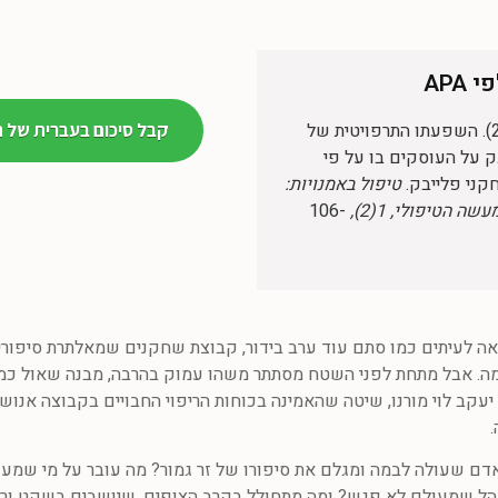
APA
אופנר, מ. (2011). השפעתו התרפויטית של
קבל סיכום בעברית של 
ק על העוסקים בו על פי
ני פלייבק.
טיפול באמנויות:
ה הטיפולי, 1(2),
106-
ראה לעיתים כמו סתם עוד ערב בידור, קבוצת שחקנים שמאלתרת סיפור
מה. אבל מתחת לפני השטח מסתתר משהו עמוק בהרבה, מבנה שאול כמ
עקב לוי מורנו, שיטה שהאמינה בכוחות הריפוי החבויים בקבוצה אנוש
דם שעולה לבמה ומגלם את סיפורו של זר גמור? מה עובר על מי שמעז
הל שמעולם לא פגש? ומה מתחולל בקרב הצופים, שיושבים בשקט ורק