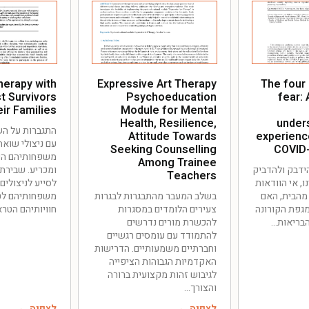
herapy with
Expressive Art Therapy
The four
t Survivors
Psychoeducation
fear: 
eir Families
Module for Mental
Health, Resilience,
under
התגברות על הש
Attitude Towards
experienc
עם ניצולי שואה 
Seeking Counselling
COVID
משפחותיהם היא
Among Trainee
ידבק ולהדביק
ומכריע. שבירת
Teachers
, אי הוודאות
לסייע לניצולים 
מהבית, האם
בשלב המעבר מהתבגרות לבגרות
משפחותיהם לט
מגפת הקורונה
צעירים הלומדים במסגרות
חוויותיהם הטרא
הבריאות
להכשרת מורים נדרשים
להתמודד עם עומסים רגשיים
וחברתיים משמעותיים. הדרישות
האקדמיות הגבוהות הציפייה
לגיבוש זהות מקצועית ברורה
והצורך
לצפיה ←
לצפיה ←