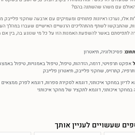
מהאולם עם משהו שהשתנה בהם?
ת אלו, נערכו ראיונות פתוחים ומעמיקים עם ארבעה שחקני פלייבק מנ
ות, שהתבקשו לשתף מהתהליכים הרגשיים האישיים שעברו במהלך העי
רה לתפיסתם באשר להשפעת האמנות הזו על כל מי שנוגע בה, בין אם 
חום:
פסיכולוגיה
,
תיאטרון
ל
אפקט תרפויטי
,
דרמה
,
הזדהות
,
טיפול
,
טיפול באמנויות
,
טיפול באמצעו
תרפיה
,
קתרזיס
,
שחקני פלייבק
,
תיאטרון פלייבק
א לדיון במחקר איכותני
,
דוגמא לסקירת ספרות
,
דוגמא לפרק ממצאים ב
במחקר איכותני
,
דוגמא לתקציר של מחקר איכותני
ים שעשויים לעניין אותך