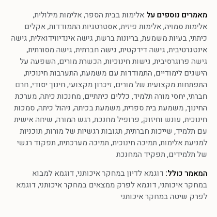
מאמרים נוספים על
אלימות בבית הספר
,
אלימות מילולית
,
אלימות סמויה
,
אלימות פיזית
,
אסטרטגיות התמודדות
,
אקלים
כיתתי
,
בעיות משמעת
,
בריונות ברשת
,
גישה אינדיווידואלית
,
גישה
אינטגרטיבית
,
גישה דידקטית
,
גישה חברתית
,
גישה מסורתית
,
גישה פרוגרסיבית
,
גישות חינוכיות
,
הכשרת מורים
,
השפעה על
הישגים לימודיים
,
התמודדות עם משמעת
,
התערבות חינוכית
,
התפתחות מקצועית של מורים
,
זיכרון מקצועי
,
חינוך יסודי
,
חרם
חברתי
,
יחסי מורה תלמיד
,
כללים כיתתיים
,
מחנכות כיתה
,
מערכת
החינוך
,
משמעת בית ספרית
,
משמעת בכיתה
,
ניהול כיתה
,
סמכות
חינוכית
,
עונש וחיזוק
,
פרופיל מחנכת
,
רגש המורה
,
שיחה אישית
עם תלמיד
,
שייכות חברתית
,
תגובות רגשיות של מורות
,
תוכניות
למניעת אלימות
,
תמיכה חינוכית
,
תמיכה מערכתית
,
תפקוד רגשי
של תלמידים
,
תפקיד המחנכת
המאמר כולל:
דוגמא לדיון במחקר איכותני
,
דוגמא למבוא
במחקר איכותני
,
דוגמא לפרק ממצאים במחקר איכותני
,
דוגמא
לפרק שיטה במחקר איכותני