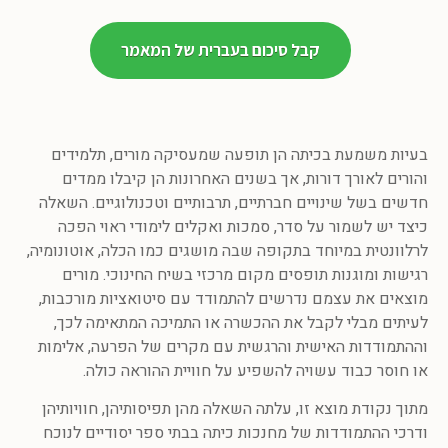
קבל סיכום בעברית של המאמר
בעיות משמעת בכיתה הן תופעה שמעסיקה מורים, תלמידים
והורים לאורך דורות, אך בשנים האחרונות הן קיבלו ממדים
חדשים בשל שינויים חברתיים, תרבותיים וטכנולוגיים. השאלה
כיצד יש לשמור על סדר, סמכות ואקלים לימודי ראוי הפכה
לרלוונטית במיוחד בתקופה שבה מושגים כמו הכלה, אוטונומיה,
רגישות ומוגנות תופסים מקום מרכזי בשיח החינוכי. מורים
מוצאים את עצמם נדרשים להתמודד עם סיטואציות מורכבות,
לעיתים מבלי לקבל את ההכשרה או התמיכה המתאימה לכך,
וההתמודדות האישית והרגשית עם מקרים של הפרעה, אלימות
או חוסר כבוד עשויה להשפיע על חוויית ההוראה כולה.
מתוך נקודת מוצא זו, עלתה השאלה מהן תפיסותיהן, חוויותיהן
ודרכי ההתמודדות של מחנכות כיתה בבתי ספר יסודיים לנוכח