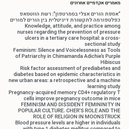
מאמרים אקדמיים אחרונים
"אספת הורים אצלי בסמרטפון": רשת הווטסאפ
כפלטפורמה לתקשורת דיגיטלית בין הורים למורים
Knowledge, attitude, and practice among
nurses regarding the prevention of pressure
ulcers in a tertiary care hospital: a cross-
sectional study
Feminism: Silence and Voicelessness as Tools
of Patriarchy in Chimamanda Adichie’s Purple
Hibiscus
Risk factor assessment of prediabetes and
diabetes based on epidemic characteristics in
new urban areas: a retrospective and a machine
learning study
Pregnancy-acquired memory CD4+ regulatory T
cells improve pregnancy outcome in mice
FEMINISM AND DISSIDENT FEMININITY IN
POPULAR CULTURE. CHER'S ROLE AND THE
ROLE OF RELIGION IN MOONSTRUCK
Blood pressure levels are higher in individuals
with type 1 diabetes mellitus compared to