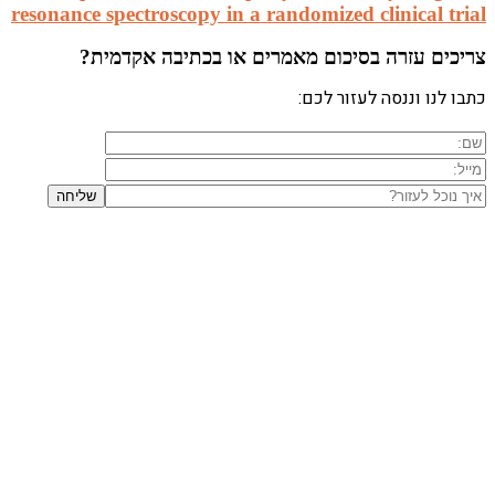
resonance
ב