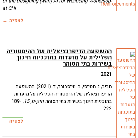
of the Desi
at CHI
.
לצפיה
ההשפעה
הפל
חביב, נ. חסייסי, ב. וויי
הדיפר
, 189-
לצפיה