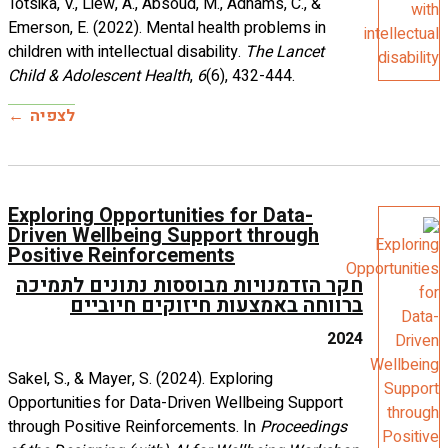
Totsika, V.,
Emerson, E.
children wit
Child & Ad
לצפיה
Explorin
Driven W
Positive
חקר הזד
ב
Sakel, S., &
Opportuniti
through Pos